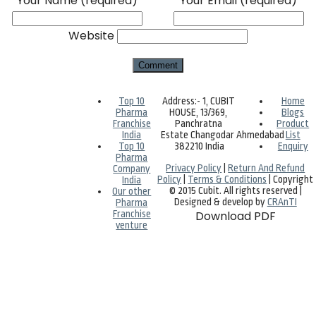
Your Name
(required)
Your Email
(required)
Website
Top 10
Address:- 1, CUBIT
Home
Pharma
HOUSE, 13/369,
Blogs
Franchise
Panchratna
Product
India
Estate Changodar Ahmedabad
List
Top 10
382210 India
Enquiry
Pharma
Privacy Policy
|
Return And Refund
Company
Policy
|
Terms & Conditions
| Copyright
India
© 2015 Cubit. All rights reserved |
Our other
Designed & develop by
CRAnTI
Pharma
Franchise
Download PDF
venture